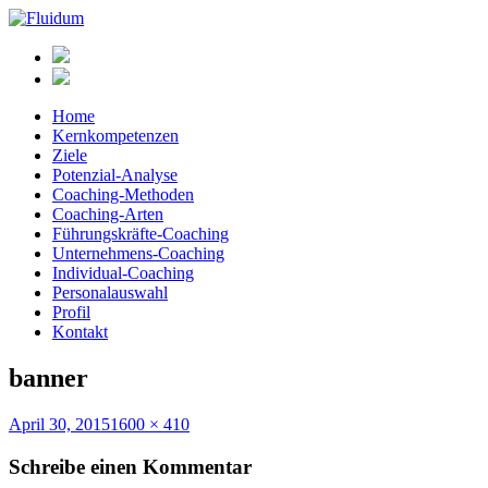
Home
Kernkompetenzen
Ziele
Potenzial-Analyse
Coaching-Methoden
Coaching-Arten
Führungskräfte-Coaching
Unternehmens-Coaching
Individual-Coaching
Personalauswahl
Profil
Kontakt
banner
Veröffentlicht
Volle
April 30, 2015
1600 × 410
am
Größe
Schreibe einen Kommentar