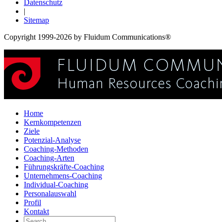
Datenschutz
|
Sitemap
Copyright 1999-2026 by Fluidum Communications®
Home
Kernkompetenzen
Ziele
Potenzial-Analyse
Coaching-Methoden
Coaching-Arten
Führungskräfte-Coaching
Unternehmens-Coaching
Individual-Coaching
Personalauswahl
Profil
Kontakt
Search