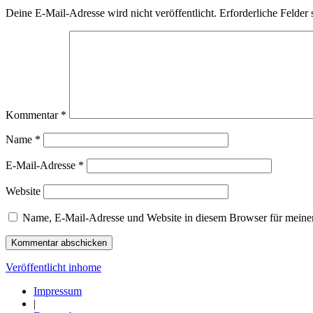
Deine E-Mail-Adresse wird nicht veröffentlicht.
Erforderliche Felder 
Kommentar
*
Name
*
E-Mail-Adresse
*
Website
Name, E-Mail-Adresse und Website in diesem Browser für meine
Beitragsnavigation
Veröffentlicht in
home
Impressum
|