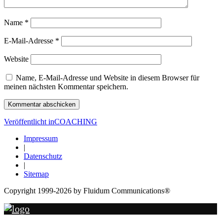
Name
*
E-Mail-Adresse
*
Website
Name, E-Mail-Adresse und Website in diesem Browser für
meinen nächsten Kommentar speichern.
Beitragsnavigation
Veröffentlicht in
COACHING
Impressum
|
Datenschutz
|
Sitemap
Copyright 1999-2026 by Fluidum Communications®