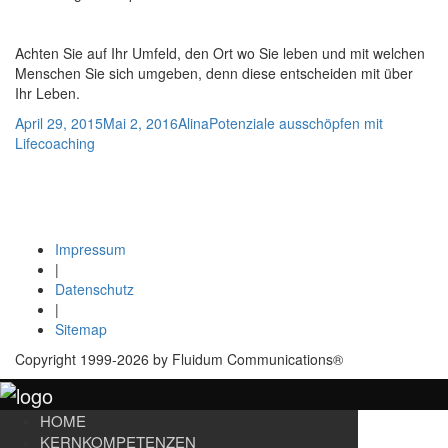
Achten Sie auf Ihr Umfeld, den Ort wo Sie leben und mit welchen
Menschen Sie sich umgeben, denn diese entscheiden mit über
Ihr Leben.
Veröffentlicht
Autor
Kategorien
April 29, 2015
Mai 2, 2016
Alina
Potenziale ausschöpfen mit
am
Lifecoaching
Beitragsnavigation
Vorheriger
Zurück
Lifecoaching und Businesscoaching
Beitrag:
Herangehensweise für individuelles, berufliches oder unternehmerisches
Coaching
Nächster
Weiter
Potenziale ausschöpfen mit Life-Coaching
Beitrag:
Impressum
|
Datenschutz
|
Sitemap
Copyright 1999-2026 by Fluidum Communications®
HOME
KERNKOMPETENZEN