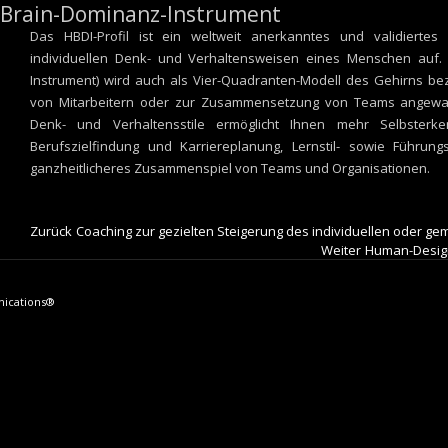
-Brain-Dominanz-Instrument
Das HBDI-Profil ist ein weltweit anerkanntes und validiertes 
individuellen Denk- und Verhaltensweisen eines Menschen auf.
Instrument) wird auch als Vier-Quadranten-Modell des Gehirns bez
von Mitarbeitern oder zur Zusammensetzung von Teams angewa
Denk- und Verhaltensstile ermöglicht Ihnen mehr Selbsterken
Berufszielfindung und Karriereplanung, Lernstil- sowie Führung
ganzheitlicheres Zusammenspiel von Teams und Organisationen.
Vorheriger
Zurück
Coaching zur gezielten Steigerung des individuellen oder g
Beitrag:
Nächster
Weiter
Human-Desig
Beitrag:
nications®