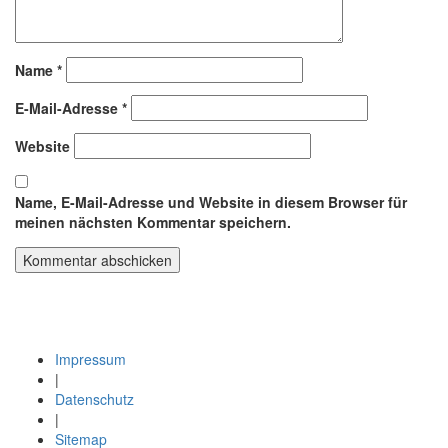
Name
*
E-Mail-Adresse
*
Website
Name, E-Mail-Adresse und Website in diesem Browser für
meinen nächsten Kommentar speichern.
Beitragsnavigation
Veröffentlicht in
Ziele erreichen auf der persönlichen Ebene
Schaffen Sie eine erfolgreiche Synthese aus Ihrer Persönlichkeit, Ihren
Potenzialen, Ressourcen und Bedürfnissen
Impressum
|
Datenschutz
|
Sitemap