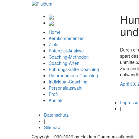
Hum
und
Home
Kernkompetenzen
Ziele
Durch ein
Potenzial-Analyse
spart das
Coaching-Methoden
unmittelb
Coaching-Arten
Zum ander
Führungskräfte-Coaching
notwendig
Unternehmens-Coaching
Individual-Coaching
Veröffentl
April 30,
Personalauswahl
Beitragsnavigation
am
Vo
Zurück
S
Profil
Nä
Be
Weiter
Sy
Kontakt
Be
Impress
|
Datenschutz
|
Sitemap
Copyright 1999-2026 by Fluidum Communications®