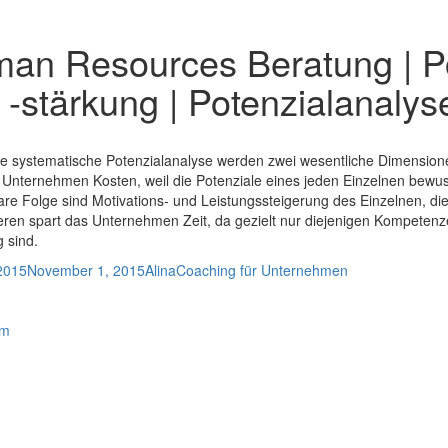
an Resources Beratung | Po
 -stärkung | Potenzialanalys
e systematische Potenzialanalyse werden zwei wesentliche Dimension
 Unternehmen Kosten, weil die Potenziale eines jeden Einzelnen bewu
are Folge sind Motivations- und Leistungssteigerung des Einzelnen, die
en spart das Unternehmen Zeit, da gezielt nur diejenigen Kompetenz
 sind.
icht
Autor
Kategorien
 2015
November 1, 2015
Alina
Coaching für Unternehmen
rheriger
trategisches Management | Ziel- und Strategieentwicklung | Zeitmana
chster
itrag:
stemische Aufstellung | Beziehungsmanagement | Partnerschaftsberat
itrag:
um